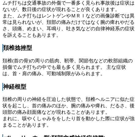
ムチ打ちは交通事故の外傷で一番多く見られ事故後は症状は
ないが、数日後の症状が現れることが良くあります。
また、ムチ打ちはレントゲンやＭＲＩなどの画像診断では異
常は見られないが、頚部の痛みだけではなく腕の痺れやだる
さ、頭痛、めまい、耳鳴り、吐き気などの自律神経系の症状
を訴えることもあります。
頚椎捻挫型
頚椎(首の骨)の周りの筋肉、靭帯、関節包などの軟部組織の
損傷でムチ打ちの中でも最も多く見られます。 主な症状
は、首・肩の痛み、可動域制限がみられます。
神経根型
頚椎の周りの神経を圧迫した状態で、頚椎ヘルニアに似た症
状を起こし、首の痛みのほか、腕の痛みや痺れ、だるさ、後
頭部の痛み顔面痛などが現れることがあります。
まれに、咳やくしゃみををしたり首を動かした際に症状が強
まることがあります。