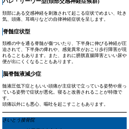
バレ・リーウー型(頚部交感神経症候群)
頚部にある交感神経を刺激されて起こる症状でめまい、吐き
気、頭痛、耳鳴りなどの自律神経症状を呈します。
脊髄症状型
頚椎の中を通る脊髄が傷ついたり、下半身に伸びる神経が圧
迫されて、下半身の痺れや、感覚異常がおこり歩行障害が現
れることもあります。また、まれに膀胱直腸障害といい尿や
便が出にくくなることもあります。
脳脊髄液減少症
髄液圧低下症ともいい頭痛が主症状で立っている姿勢や座っ
ている姿勢で症状が悪化。寝ると改善されることが特徴で
す。
頭痛以外にも悪心、嘔吐を起こすこともあります。
さいとう接骨院