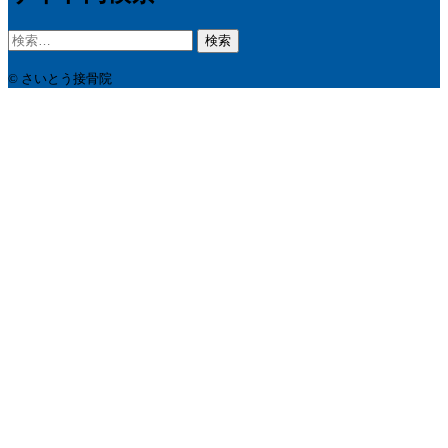
検
索:
© さいとう接骨院