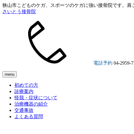
狭山市こどものケガ、スポーツのケガに強い接骨院です。肩
さいとう接骨院
電話予約
04-2959-7
menu
初めての方
診療案内
怪我・症状について
治療機器の紹介
交通事故
よくある質問