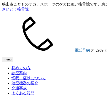
狭山市こどものケガ、スポーツのケガに強い接骨院です。肩
さいとう接骨院
電話予約
04-2959-7
menu
初めての方
診療案内
怪我・症状について
治療機器の紹介
交通事故
よくある質問