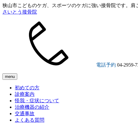
狭山市こどものケガ、スポーツのケガに強い接骨院です。肩
さいとう接骨院
電話予約
04-2959-7
menu
初めての方
診療案内
怪我・症状について
治療機器の紹介
交通事故
よくある質問